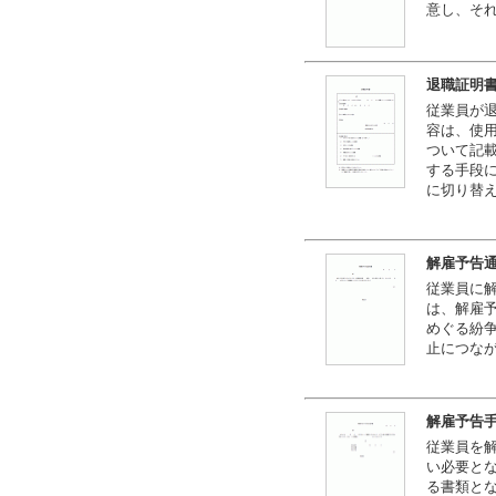
意し、そ
退職証明
従業員が
容は、使
ついて記
する手段
に切り替
解雇予告
従業員に
は、解雇
めぐる紛
止につな
解雇予告
従業員を
い必要と
る書類と