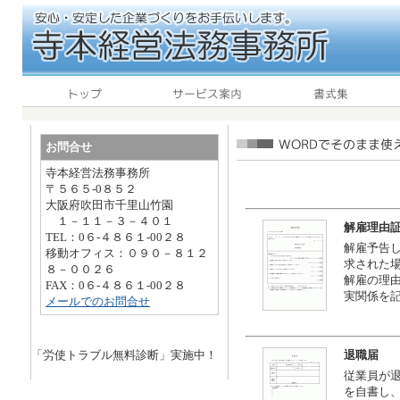
お問合せ
寺本経営法務事務所
〒５６５-0８５２
大阪府吹田市千里山竹園
１－１１－３－４０１
解雇理由
TEL：0６-４８６１-00２８
解雇予告
移動オフィス：０９０－８１２
求された
８－００２６
解雇の理
FAX：0６-４８６１-00２８
実関係を
メールでのお問合せ
「労使トラブル無料診断」実施中！
退職届
従業員が
を自書し