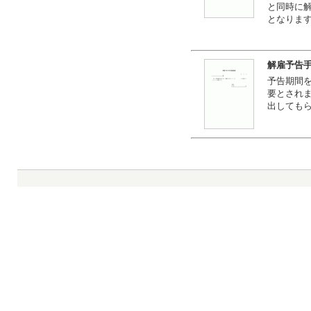
と同時に
となりま
解雇予告
予告期間
要とされ
出しても